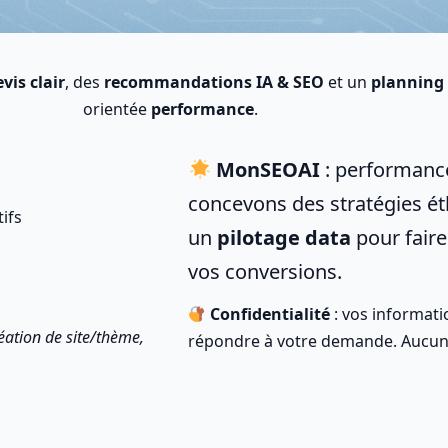
vis clair
, des
recommandations IA & SEO
et un
planning
orientée
performance
.
MonSEOAI
: performanc
concevons des stratégies é
ifs
un
pilotage data
pour faire
vos conversions.
Confidentialité
: vos informati
éation de site/thème,
répondre à votre demande. Aucune