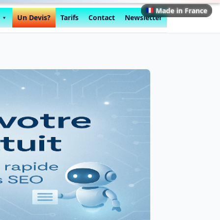
Made in France
Made in France
Made in France
Un Devis?
Tarifs
Contact
Newsletter